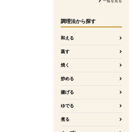
一覧を見る
調理法
から探す
和える
蒸す
焼く
炒める
揚げる
ゆでる
煮る