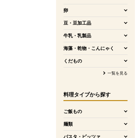
を開く
卵
を開く
豆・豆加工品
を開く
牛乳・乳製品
を開く
海藻・乾物・こんにゃく
を開く
くだもの
を開く
一覧を見る
料理タイプ
から探す
ご飯もの
を開く
麺類
を開く
パスタ・ピッツァ