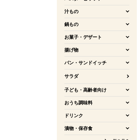
を開く
汁もの
を開く
鍋もの
を開く
お菓子・デザート
を開く
揚げ物
を開く
パン・サンドイッチ
を開く
サラダ
子ども・高齢者向け
を開く
おうち調味料
を開く
ドリンク
を開く
漬物・保存食
を開く