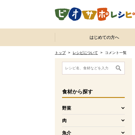
本文へジャンプする。
ページの先頭です。
ここからサイト内共通メニューです。
サイト内共通メニューをスキップする
はじめての方へ
サイト内共通メニューここまで。
ここから現在位置です。
現在位置ここまで
トップ
>
レシピについて
>
コメント一覧
ここから消費材検索メニューです。
消費材検索メニューここまで。
ここから本文です。
食材
から探す
野菜
を開く
肉
を開く
魚介