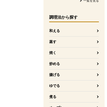
一覧を見る
調理法
から探す
和える
蒸す
焼く
炒める
揚げる
ゆでる
煮る