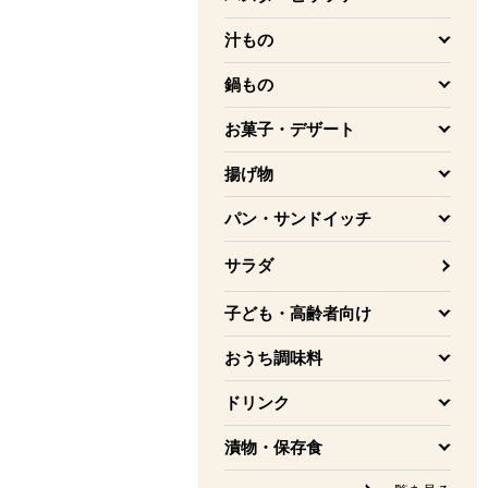
を開く
汁もの
を開く
鍋もの
を開く
お菓子・デザート
を開く
揚げ物
を開く
パン・サンドイッチ
を開く
サラダ
子ども・高齢者向け
を開く
おうち調味料
を開く
ドリンク
を開く
漬物・保存食
を開く