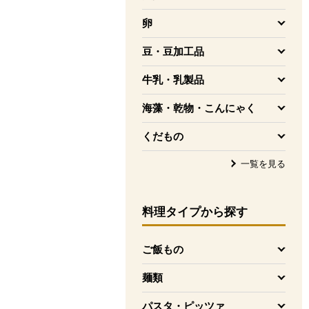
を開く
卵
を開く
豆・豆加工品
を開く
牛乳・乳製品
を開く
海藻・乾物・こんにゃく
を開く
くだもの
を開く
一覧を見る
料理タイプ
から探す
ご飯もの
を開く
麺類
を開く
パスタ・ピッツァ