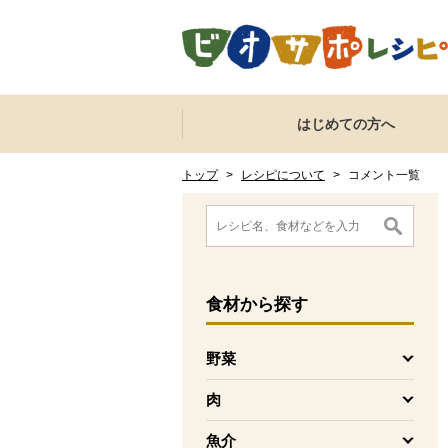
本文へジャンプする。
ページの先頭です。
ここからサイト内共通メニューです。
サイト内共通メニューをスキップする
はじめての方へ
サイト内共通メニューここまで。
ここから現在位置です。
現在位置ここまで
トップ
>
レシピについて
>
コメント一覧
ここから消費材検索メニューです。
消費材検索メニューここまで。
ここから本文です。
食材
から探す
野菜
を開く
肉
を開く
魚介