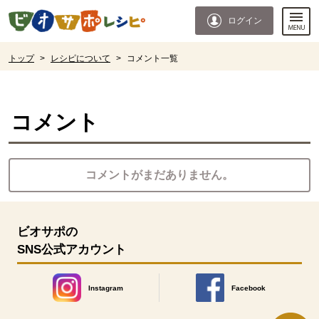
本文へジャンプする。
ページの先頭です。
ログイン
ここからサイト内共通メニューです。
サイト内共通メニューをスキップする
サイト内共通メニューここまで。
ここから現在位置です。
トップ
>
レシピについて
>
コメント一覧
現在位置ここまで
コメント
コメントがまだありません。
ビオサポの
SNS公式アカウント
Instagram
Facebook
別のウィンドウで開きます。
別のウィンドウで開きます