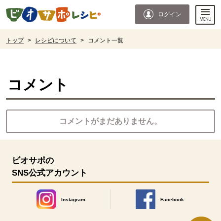
本文へジャンプする。
ページの先頭です。
ログイン
ここからサイト内共通メニューです。
サイト内共通メニューをスキップする
サイト内共通メニューここまで。
ここから現在位置です。
トップ
>
レシピについて
>
コメント一覧
現在位置ここまで
コメント
コメントがまだありません。
ビオサポの
SNS公式アカウント
Instagram
Facebook
別のウィンドウで開きます。
別のウィンドウで開きます