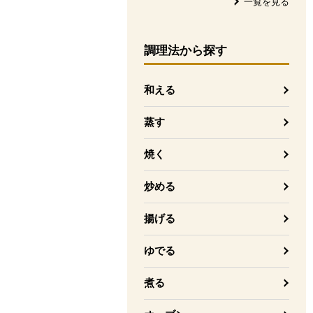
一覧を見る
調理法
から探す
和える
蒸す
焼く
炒める
揚げる
ゆでる
煮る