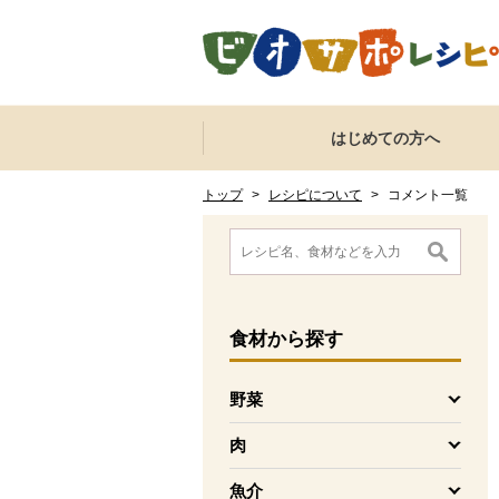
本文へジャンプする。
ページの先頭です。
ここからサイト内共通メニューです。
サイト内共通メニューをスキップする
はじめての方へ
サイト内共通メニューここまで。
ここから現在位置です。
現在位置ここまで
トップ
>
レシピについて
>
コメント一覧
ここから消費材検索メニューです。
消費材検索メニューここまで。
ここから本文です。
食材
から探す
野菜
を開く
肉
を開く
魚介