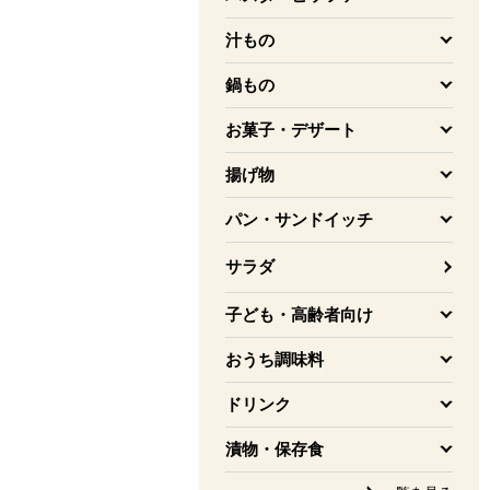
を開く
汁もの
を開く
鍋もの
を開く
お菓子・デザート
を開く
揚げ物
を開く
パン・サンドイッチ
を開く
サラダ
子ども・高齢者向け
を開く
おうち調味料
を開く
ドリンク
を開く
漬物・保存食
を開く