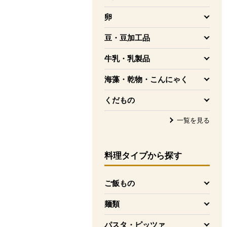
を開く
卵
を開く
豆・豆加工品
を開く
牛乳・乳製品
を開く
海藻・乾物・こんにゃく
を開く
くだもの
を開く
一覧を見る
料理タイプ
から探す
ご飯もの
を開く
麺類
を開く
パスタ・ピッツァ