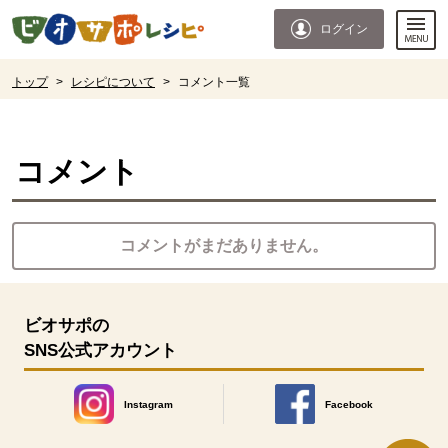
本文へジャンプする。
ページの先頭です。
ログイン
ここからサイト内共通メニューです。
サイト内共通メニューをスキップする
サイト内共通メニューここまで。
ここから現在位置です。
トップ
>
レシピについて
>
コメント一覧
現在位置ここまで
コメント
コメントがまだありません。
ビオサポの
SNS公式アカウント
Instagram
Facebook
別のウィンドウで開きます。
別のウィンドウで開きます