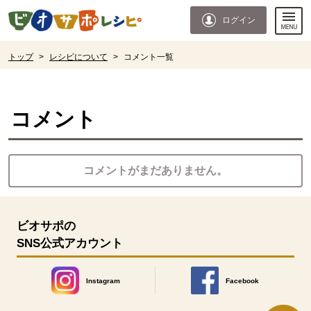
本文へジャンプする。
ページの先頭です。
ログイン
ここからサイト内共通メニューです。
サイト内共通メニューをスキップする
サイト内共通メニューここまで。
ここから現在位置です。
トップ
>
レシピについて
>
コメント一覧
現在位置ここまで
コメント
コメントがまだありません。
ビオサポの
SNS公式アカウント
Instagram
Facebook
別のウィンドウで開きます。
別のウィンドウで開きます