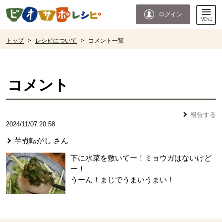
本文へジャンプする。
ページの先頭です。
ログイン
ここからサイト内共通メニューです。
サイト内共通メニューをスキップする
サイト内共通メニューここまで。
ここから現在位置です。
トップ
>
レシピについて
>
コメント一覧
現在位置ここまで
コメント
報告する
2024/11/07 20:58
芋煮転がし
さん
下に水菜を敷いてー！ミョウガはないけど
ー！
うーん！まじでうまいうまい！