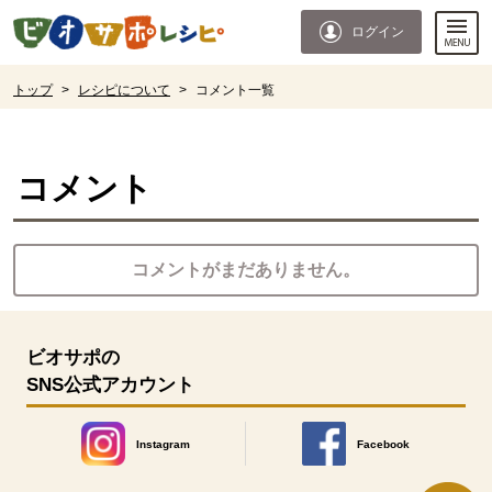
本文へジャンプする。
ページの先頭です。
ログイン
ここからサイト内共通メニューです。
サイト内共通メニューをスキップする
サイト内共通メニューここまで。
ここから現在位置です。
トップ
>
レシピについて
>
コメント一覧
現在位置ここまで
コメント
コメントがまだありません。
ビオサポの
SNS公式アカウント
Instagram
Facebook
別のウィンドウで開きます。
別のウィンドウで開きます