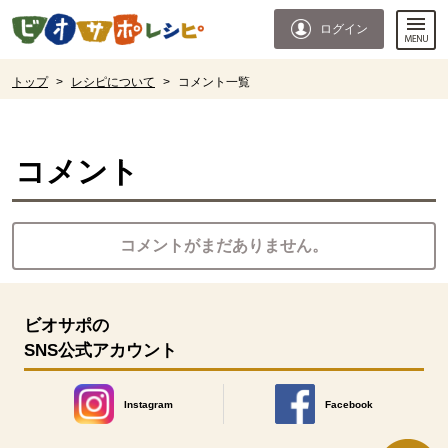
本文へジャンプする。
ページの先頭です。
ログイン
ここからサイト内共通メニューです。
サイト内共通メニューをスキップする
サイト内共通メニューここまで。
ここから現在位置です。
トップ
>
レシピについて
>
コメント一覧
現在位置ここまで
コメント
コメントがまだありません。
ビオサポの
SNS公式アカウント
Instagram
Facebook
別のウィンドウで開きます。
別のウィンドウで開きます