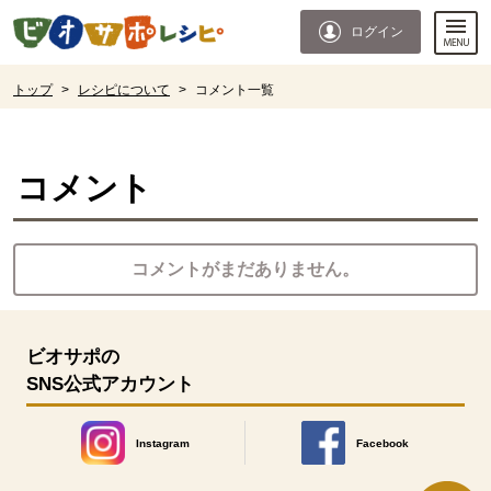
本文へジャンプする。
ページの先頭です。
ログイン
ここからサイト内共通メニューです。
サイト内共通メニューをスキップする
サイト内共通メニューここまで。
ここから現在位置です。
トップ
>
レシピについて
>
コメント一覧
現在位置ここまで
コメント
コメントがまだありません。
ビオサポの
SNS公式アカウント
Instagram
Facebook
別のウィンドウで開きます。
別のウィンドウで開きます