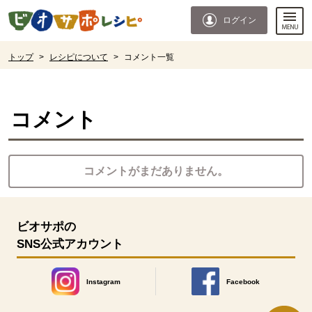
本文へジャンプする。
ページの先頭です。
ログイン
ここからサイト内共通メニューです。
サイト内共通メニューをスキップする
サイト内共通メニューここまで。
ここから現在位置です。
トップ
>
レシピについて
>
コメント一覧
現在位置ここまで
コメント
コメントがまだありません。
ビオサポの
SNS公式アカウント
Instagram
Facebook
別のウィンドウで開きます。
別のウィンドウで開きます