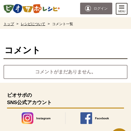
本文へジャンプする。
ページの先頭です。
ログイン
ここからサイト内共通メニューです。
サイト内共通メニューをスキップする
サイト内共通メニューここまで。
ここから現在位置です。
トップ
>
レシピについて
>
コメント一覧
現在位置ここまで
コメント
コメントがまだありません。
ビオサポの
SNS公式アカウント
Instagram
Facebook
別のウィンドウで開きます。
別のウィンドウで開きます