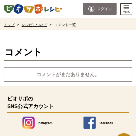
本文へジャンプする。
ページの先頭です。
ログイン
ここからサイト内共通メニューです。
サイト内共通メニューをスキップする
サイト内共通メニューここまで。
ここから現在位置です。
トップ
>
レシピについて
>
コメント一覧
現在位置ここまで
コメント
コメントがまだありません。
ビオサポの
SNS公式アカウント
Instagram
Facebook
別のウィンドウで開きます。
別のウィンドウで開きます