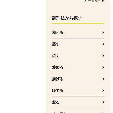
一覧を見る
調理法
から探す
和える
蒸す
焼く
炒める
揚げる
ゆでる
煮る