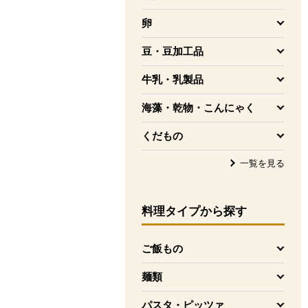
を開く
卵
を開く
豆・豆加工品
を開く
牛乳・乳製品
を開く
海藻・乾物・こんにゃく
を開く
くだもの
を開く
一覧を見る
料理タイプ
から探す
ご飯もの
を開く
麺類
を開く
パスタ・ピッツァ