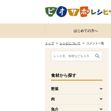
本文へジャンプする。
ページの先頭です。
ここからサイト内共通メニューです。
サイト内共通メニューをスキップする
はじめての方へ
サイト内共通メニューここまで。
ここから現在位置です。
現在位置ここまで
トップ
>
レシピについて
>
コメント一覧
ここから消費材検索メニューです。
消費材検索メニューここまで。
ここから本文です。
食材
から探す
野菜
を開く
肉
を開く
魚介