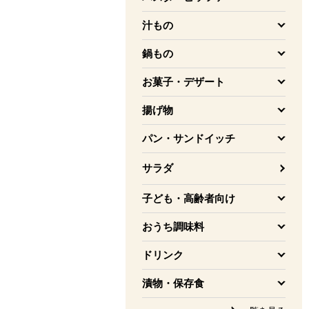
を開く
汁もの
を開く
鍋もの
を開く
お菓子・デザート
を開く
揚げ物
を開く
パン・サンドイッチ
を開く
サラダ
子ども・高齢者向け
を開く
おうち調味料
を開く
ドリンク
を開く
漬物・保存食
を開く