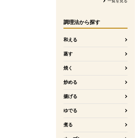
一覧を見る
調理法
から探す
和える
蒸す
焼く
炒める
揚げる
ゆでる
煮る