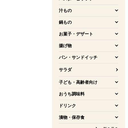
を開く
汁もの
を開く
鍋もの
を開く
お菓子・デザート
を開く
揚げ物
を開く
パン・サンドイッチ
を開く
サラダ
子ども・高齢者向け
を開く
おうち調味料
を開く
ドリンク
を開く
漬物・保存食
を開く