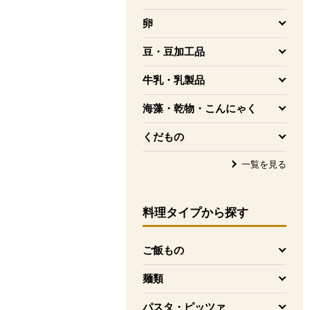
を開く
卵
を開く
豆・豆加工品
を開く
牛乳・乳製品
を開く
海藻・乾物・こんにゃく
を開く
くだもの
を開く
一覧を見る
料理タイプ
から探す
ご飯もの
を開く
麺類
を開く
パスタ・ピッツァ