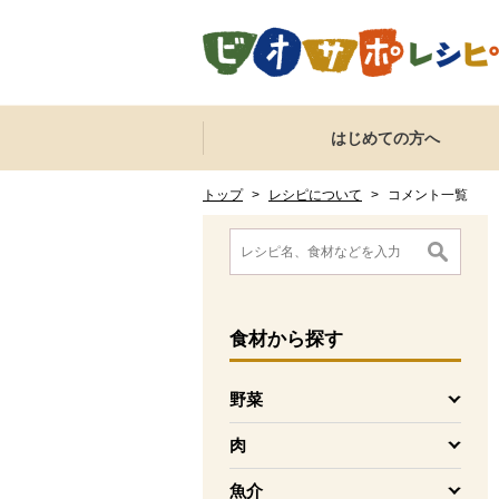
本文へジャンプする。
ページの先頭です。
ここからサイト内共通メニューです。
サイト内共通メニューをスキップする
はじめての方へ
サイト内共通メニューここまで。
ここから現在位置です。
現在位置ここまで
トップ
>
レシピについて
>
コメント一覧
ここから消費材検索メニューです。
消費材検索メニューここまで。
ここから本文です。
食材
から探す
野菜
を開く
肉
を開く
魚介