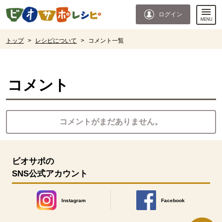
本文へジャンプする。
ページの先頭です。
ログイン
ここからサイト内共通メニューです。
サイト内共通メニューをスキップする
サイト内共通メニューここまで。
ここから現在位置です。
トップ
>
レシピについて
>
コメント一覧
現在位置ここまで
コメント
コメントがまだありません。
ビオサポの
SNS公式アカウント
Instagram
Facebook
別のウィンドウで開きます。
別のウィンドウで開きます