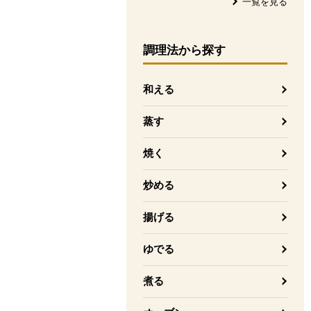
一覧を見る
調理法
から探す
和える
蒸す
焼く
炒める
揚げる
ゆでる
煮る