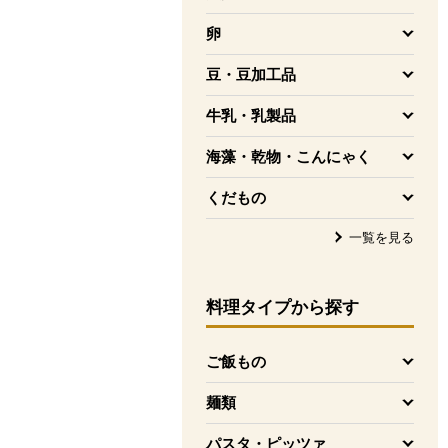
を開く
卵
を開く
豆・豆加工品
を開く
牛乳・乳製品
を開く
海藻・乾物・こんにゃく
を開く
くだもの
を開く
一覧を見る
料理タイプ
から探す
ご飯もの
を開く
麺類
を開く
パスタ・ピッツァ