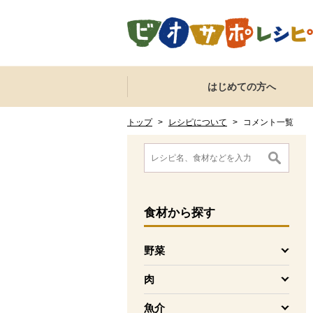
本文へジャンプする。
ページの先頭です。
ここからサイト内共通メニューです。
サイト内共通メニューをスキップする
はじめての方へ
サイト内共通メニューここまで。
ここから現在位置です。
現在位置ここまで
トップ
>
レシピについて
>
コメント一覧
ここから消費材検索メニューです。
消費材検索メニューここまで。
ここから本文です。
食材
から探す
野菜
を開く
肉
を開く
魚介