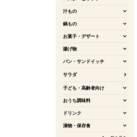
を開く
汁もの
を開く
鍋もの
を開く
お菓子・デザート
を開く
揚げ物
を開く
パン・サンドイッチ
を開く
サラダ
子ども・高齢者向け
を開く
おうち調味料
を開く
ドリンク
を開く
漬物・保存食
を開く