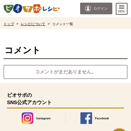
本文へジャンプする。
ページの先頭です。
ログイン
ここからサイト内共通メニューです。
サイト内共通メニューをスキップする
サイト内共通メニューここまで。
ここから現在位置です。
トップ
>
レシピについて
>
コメント一覧
現在位置ここまで
コメント
コメントがまだありません。
ビオサポの
SNS公式アカウント
Instagram
Facebook
別のウィンドウで開きます。
別のウィンドウで開きます