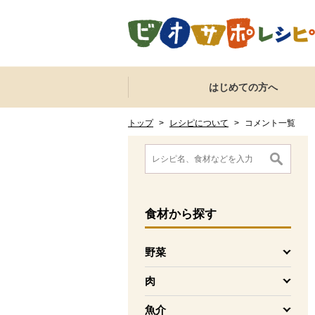
本文へジャンプする。
ページの先頭です。
ここからサイト内共通メニューです。
サイト内共通メニューをスキップする
はじめての方へ
サイト内共通メニューここまで。
ここから現在位置です。
現在位置ここまで
トップ
>
レシピについて
>
コメント一覧
ここから消費材検索メニューです。
消費材検索メニューここまで。
ここから本文です。
食材
から探す
野菜
を開く
肉
を開く
魚介