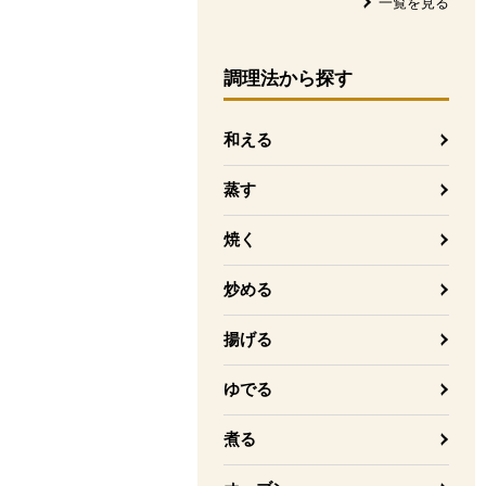
一覧を見る
調理法
から探す
和える
蒸す
焼く
炒める
揚げる
ゆでる
煮る