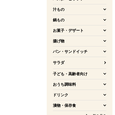
を開く
汁もの
を開く
鍋もの
を開く
お菓子・デザート
を開く
揚げ物
を開く
パン・サンドイッチ
を開く
サラダ
子ども・高齢者向け
を開く
おうち調味料
を開く
ドリンク
を開く
漬物・保存食
を開く