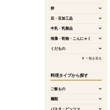
を開く
卵
を開く
豆・豆加工品
を開く
牛乳・乳製品
を開く
海藻・乾物・こんにゃく
を開く
くだもの
を開く
一覧を見る
料理タイプ
から探す
ご飯もの
を開く
麺類
を開く
パスタ・ピッツァ