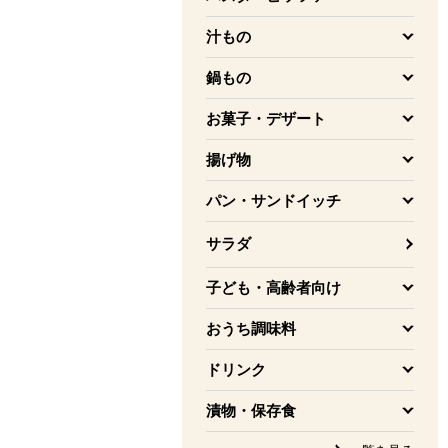
を開く
汁もの
を開く
鍋もの
を開く
お菓子・デザート
を開く
揚げ物
を開く
パン・サンドイッチ
を開く
サラダ
子ども・高齢者向け
を開く
おうち調味料
を開く
ドリンク
を開く
漬物・保存食
を開く