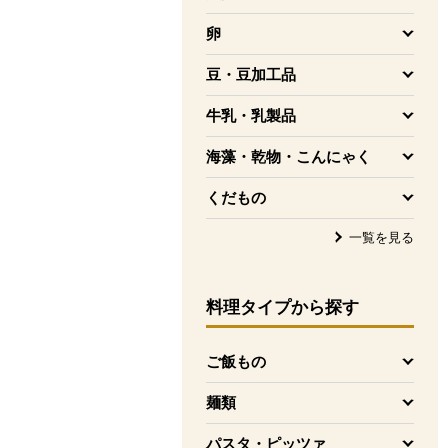
を開く
卵
を開く
豆・豆加工品
を開く
牛乳・乳製品
を開く
海藻・乾物・こんにゃく
を開く
くだもの
を開く
一覧を見る
料理タイプ
から探す
ご飯もの
を開く
麺類
を開く
パスタ・ピッツァ