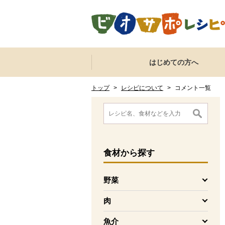
本文へジャンプする。
ページの先頭です。
ここからサイト内共通メニューです。
サイト内共通メニューをスキップする
はじめての方へ
サイト内共通メニューここまで。
ここから現在位置です。
現在位置ここまで
トップ
>
レシピについて
>
コメント一覧
ここから消費材検索メニューです。
消費材検索メニューここまで。
ここから本文です。
食材
から探す
野菜
を開く
肉
を開く
魚介