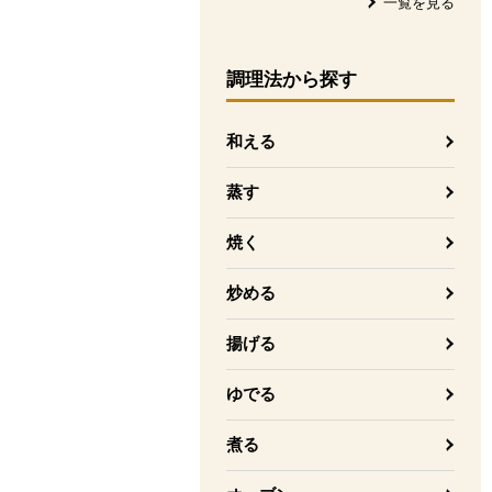
一覧を見る
調理法
から探す
和える
蒸す
焼く
炒める
揚げる
ゆでる
煮る