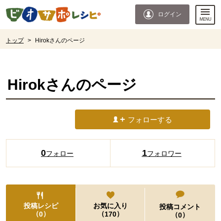
本文へジャンプする。
ページの先頭です。
ログイン
ここからサイト内共通メニューです。
サイト内共通メニューをスキップする
サイト内共通メニューここまで。
ここから現在位置です。
トップ
>
Hirokさんのページ
現在位置ここまで
Hirok
さんのページ
フォローする
0
1
フォロー
フォロワー
投稿レシピ
お気に入り
投稿コメント
（
）
（
）
0
170
（
）
0