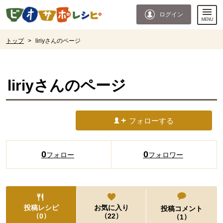
本文へジャンプする。
ページの先頭です。
ログイン
ここからサイト内共通メニューです。
サイト内共通メニューをスキップする
サイト内共通メニューここまで。
ここから現在位置です。
トップ
>
liriyさんのページ
現在位置ここまで
liriy
さんのページ
フォローする
0
0
フォロー
フォロワー
投稿レシピ
お気に入り
投稿コメント
（
）
（
）
0
22
（
）
1