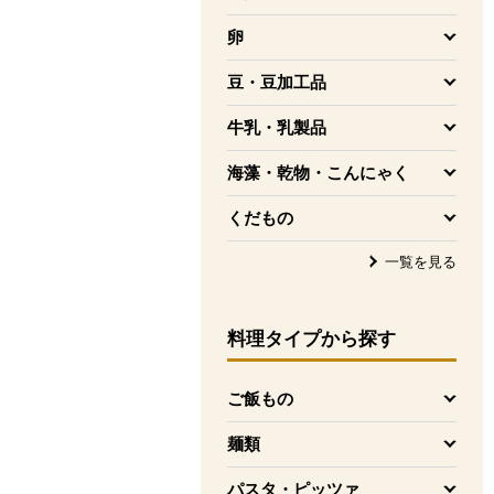
を開く
卵
を開く
豆・豆加工品
を開く
牛乳・乳製品
を開く
海藻・乾物・こんにゃく
を開く
くだもの
を開く
一覧を見る
料理タイプ
から探す
ご飯もの
を開く
麺類
を開く
パスタ・ピッツァ