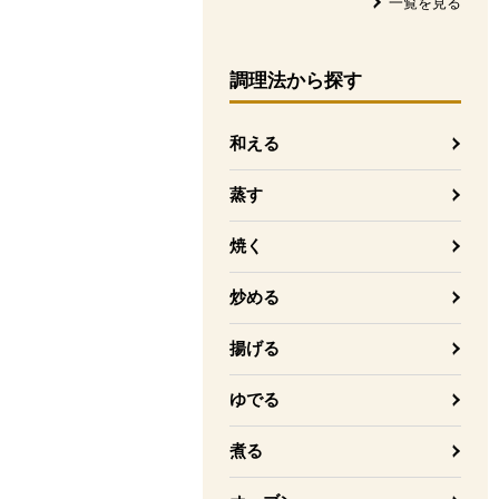
一覧を見る
調理法
から探す
和える
蒸す
焼く
炒める
揚げる
ゆでる
煮る