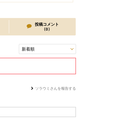
投稿コメント
（
）
0
ソラウミ
さんを報告する