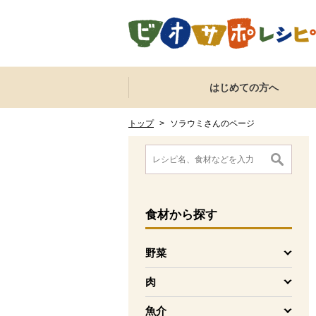
本文へジャンプする。
ページの先頭です。
ここからサイト内共通メニューです。
サイト内共通メニューをスキップする
はじめての方へ
サイト内共通メニューここまで。
ここから現在位置です。
現在位置ここまで
トップ
>
ソラウミさんのページ
ここから消費材検索メニューです。
消費材検索メニューここまで。
ここから本文です。
食材
から探す
野菜
を開く
肉
を開く
魚介