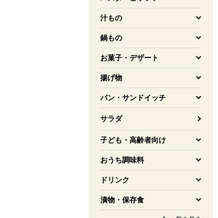
を開く
汁もの
を開く
鍋もの
を開く
お菓子・デザート
を開く
揚げ物
を開く
パン・サンドイッチ
を開く
サラダ
子ども・高齢者向け
を開く
おうち調味料
を開く
ドリンク
を開く
漬物・保存食
を開く