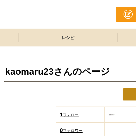
レシピ
kaomaru23
さんのページ
1
フォロー
0
フォロワー