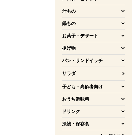
を開く
汁もの
を開く
鍋もの
を開く
お菓子・デザート
を開く
揚げ物
を開く
パン・サンドイッチ
を開く
サラダ
子ども・高齢者向け
を開く
おうち調味料
を開く
ドリンク
を開く
漬物・保存食
を開く