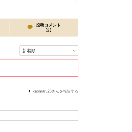
投稿コメント
（
）
2
kaomaru23
さんを報告する