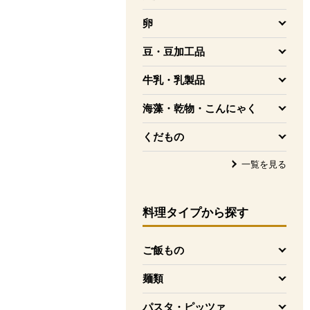
を開く
卵
を開く
豆・豆加工品
を開く
牛乳・乳製品
を開く
海藻・乾物・こんにゃく
を開く
くだもの
を開く
一覧を見る
料理タイプ
から探す
ご飯もの
を開く
麺類
を開く
パスタ・ピッツァ