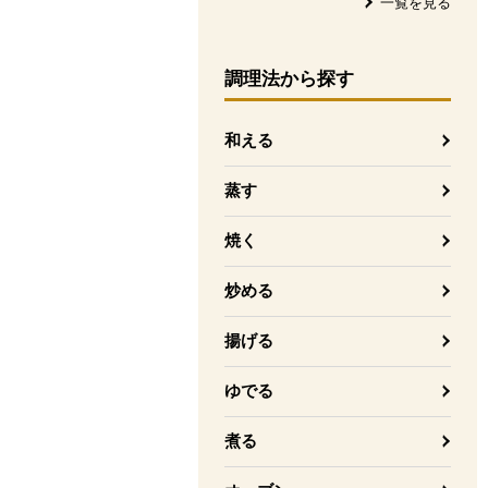
一覧を見る
調理法
から探す
和える
蒸す
焼く
炒める
揚げる
ゆでる
煮る