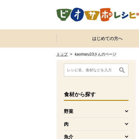
本文へジャンプする。
ページの先頭です。
ここからサイト内共通メニューです。
サイト内共通メニューをスキップする
はじめての方へ
サイト内共通メニューここまで。
ここから現在位置です。
現在位置ここまで
トップ
>
kaomaru23さんのページ
ここから消費材検索メニューです。
消費材検索メニューここまで。
ここから本文です。
食材
から探す
野菜
を開く
肉
を開く
魚介