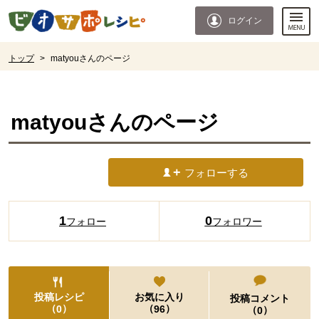
本文へジャンプする。
ページの先頭です。
ログイン
ここからサイト内共通メニューです。
サイト内共通メニューをスキップする
サイト内共通メニューここまで。
ここから現在位置です。
トップ
>
matyouさんのページ
現在位置ここまで
matyou
さんのページ
フォローする
1
0
フォロー
フォロワー
投稿レシピ
お気に入り
投稿コメント
（
）
（
）
0
96
（
）
0