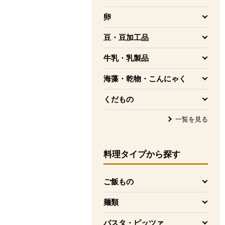
を開く
卵
を開く
豆・豆加工品
を開く
牛乳・乳製品
を開く
海藻・乾物・こんにゃく
を開く
くだもの
を開く
一覧を見る
料理タイプ
から探す
ご飯もの
を開く
麺類
を開く
パスタ・ピッツァ