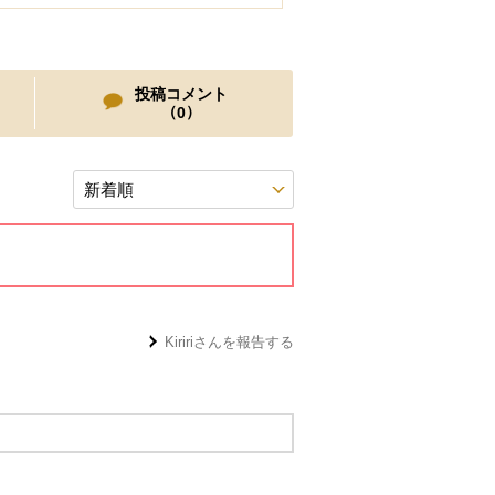
投稿コメント
（
）
0
Kiriri
さんを報告する