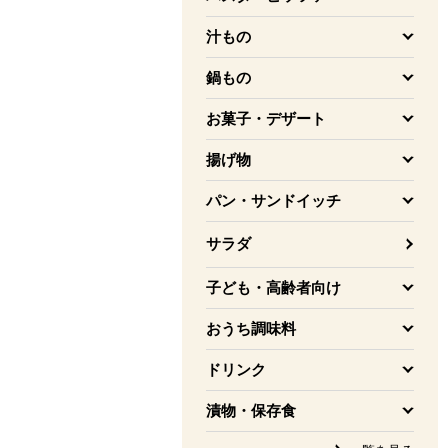
を開く
汁もの
を開く
鍋もの
を開く
お菓子・デザート
を開く
揚げ物
を開く
パン・サンドイッチ
を開く
サラダ
子ども・高齢者向け
を開く
おうち調味料
を開く
ドリンク
を開く
漬物・保存食
を開く