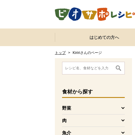
本文へジャンプする。
ページの先頭です。
ここからサイト内共通メニューです。
サイト内共通メニューをスキップする
はじめての方へ
サイト内共通メニューここまで。
ここから現在位置です。
現在位置ここまで
トップ
>
Kiririさんのページ
ここから消費材検索メニューです。
消費材検索メニューここまで。
ここから本文です。
食材
から探す
野菜
を開く
肉
を開く
魚介