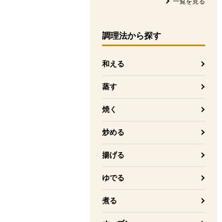
一覧を見る
調理法
から探す
和える
蒸す
焼く
炒める
揚げる
ゆでる
煮る