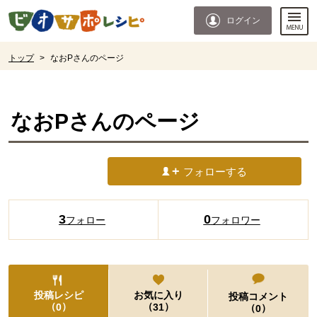
本文へジャンプする。
ページの先頭です。
ログイン
ここからサイト内共通メニューです。
サイト内共通メニューをスキップする
サイト内共通メニューここまで。
ここから現在位置です。
トップ
>
なおPさんのページ
現在位置ここまで
なおP
さんのページ
フォローする
3
0
フォロー
フォロワー
投稿レシピ
お気に入り
投稿コメント
（
）
（
）
0
31
（
）
0