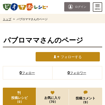
本文へジャンプする。
ページの先頭です。
ログイン
ここからサイト内共通メニューです。
サイト内共通メニューをスキップする
サイト内共通メニューここまで。
ここから現在位置です。
トップ
>
パブロママさんのページ
現在位置ここまで
パブロママ
さんのページ
フォローする
0
0
フォロー
フォロワー
投稿レシピ
お気に入り
投稿コメント
（
）
（
）
0
70
（
）
9