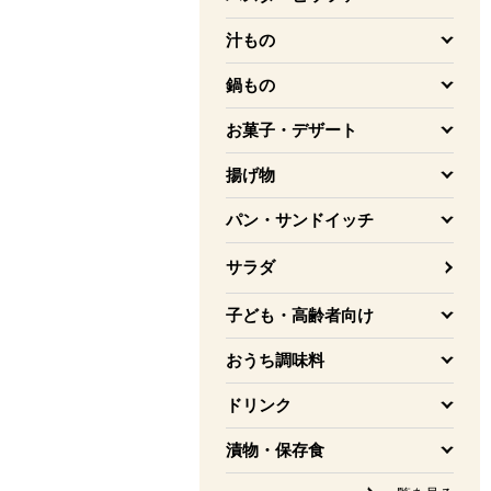
を開く
汁もの
を開く
鍋もの
を開く
お菓子・デザート
を開く
揚げ物
を開く
パン・サンドイッチ
を開く
サラダ
子ども・高齢者向け
を開く
おうち調味料
を開く
ドリンク
を開く
漬物・保存食
を開く