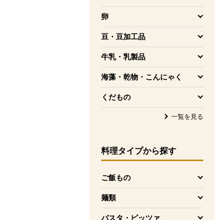
を開く
卵
を開く
豆・豆加工品
を開く
牛乳・乳製品
を開く
海藻・乾物・こんにゃく
を開く
くだもの
を開く
一覧を見る
料理タイプ
から探す
ご飯もの
を開く
麺類
を開く
パスタ・ピッツァ