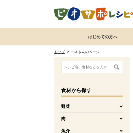
本文へジャンプする。
ページの先頭です。
ここからサイト内共通メニューです。
サイト内共通メニューをスキップする
はじめての方へ
サイト内共通メニューここまで。
ここから現在位置です。
現在位置ここまで
トップ
>
mＡさんのページ
ここから消費材検索メニューです。
消費材検索メニューここまで。
ここから本文です。
食材
から探す
野菜
を開く
肉
を開く
魚介