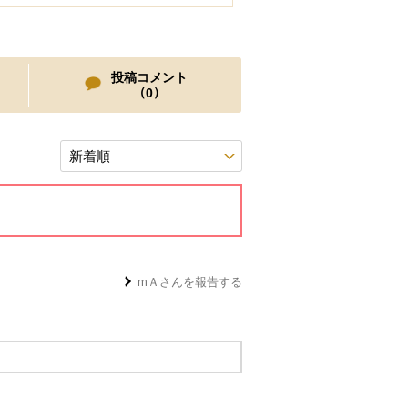
投稿コメント
（
）
0
mＡ
さんを報告する