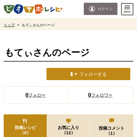
本文へジャンプする。
ページの先頭です。
ログイン
ここからサイト内共通メニューです。
サイト内共通メニューをスキップする
サイト内共通メニューここまで。
ここから現在位置です。
トップ
>
もてぃさんのページ
現在位置ここまで
もてぃ
さんのページ
フォローする
0
0
フォロー
フォロワー
投稿レシピ
お気に入り
投稿コメント
（
）
（
）
0
12
（
）
1