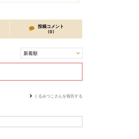
投稿コメント
（
）
0
くるみつこ
さんを報告する