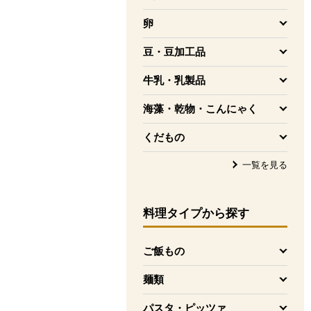
を開く
卵
を開く
豆・豆加工品
を開く
牛乳・乳製品
を開く
海藻・乾物・こんにゃく
を開く
くだもの
を開く
一覧を見る
料理タイプ
から探す
ご飯もの
を開く
麺類
を開く
パスタ・ピッツァ