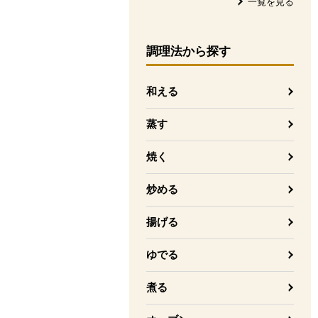
一覧を見る
調理法
から探す
和える
蒸す
焼く
炒める
揚げる
ゆでる
煮る