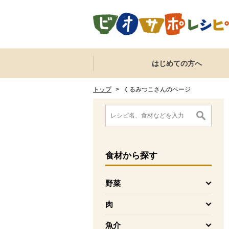
本文へジャンプする。
ページの先頭です。
ここからサイト内共通メニューです。
サイト内共通メニューをスキップする
はじめての方へ
サイト内共通メニューここまで。
ここから現在位置です。
現在位置ここまで
トップ
>
くるみつこさんのページ
ここから消費材検索メニューです。
消費材検索メニューここまで。
ここから本文です。
食材
から探す
野菜
を開く
肉
を開く
魚介