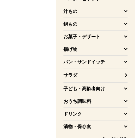
を開く
汁もの
を開く
鍋もの
を開く
お菓子・デザート
を開く
揚げ物
を開く
パン・サンドイッチ
を開く
サラダ
子ども・高齢者向け
を開く
おうち調味料
を開く
ドリンク
を開く
漬物・保存食
を開く