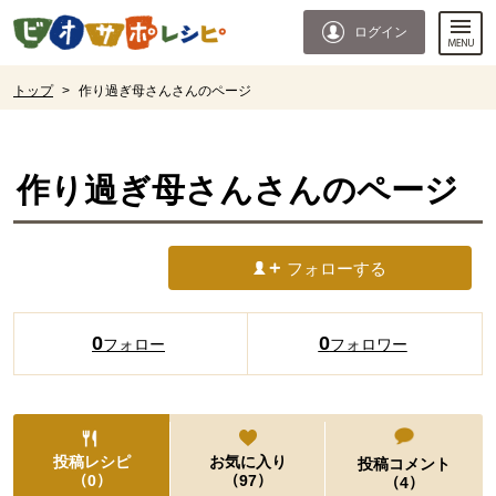
本文へジャンプする。
ページの先頭です。
ログイン
ここからサイト内共通メニューです。
サイト内共通メニューをスキップする
サイト内共通メニューここまで。
ここから現在位置です。
トップ
>
作り過ぎ母さんさんのページ
現在位置ここまで
作り過ぎ母さん
さんのページ
フォローする
0
0
フォロー
フォロワー
投稿レシピ
お気に入り
投稿コメント
（
）
（
）
0
97
（
）
4