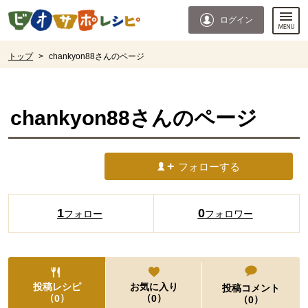
本文へジャンプする。
ページの先頭です。
ログイン
ここからサイト内共通メニューです。
サイト内共通メニューをスキップする
サイト内共通メニューここまで。
ここから現在位置です。
トップ
>
chankyon88さんのページ
現在位置ここまで
chankyon88
さんのページ
フォローする
1
0
フォロー
フォロワー
投稿レシピ
お気に入り
投稿コメント
（
）
（
）
0
0
（
）
0