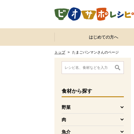
本文へジャンプする。
ページの先頭です。
ここからサイト内共通メニューです。
サイト内共通メニューをスキップする
はじめての方へ
サイト内共通メニューここまで。
ここから現在位置です。
現在位置ここまで
トップ
>
たまごパンマンさんのページ
ここから消費材検索メニューです。
消費材検索メニューここまで。
ここから本文です。
食材
から探す
野菜
を開く
肉
を開く
魚介