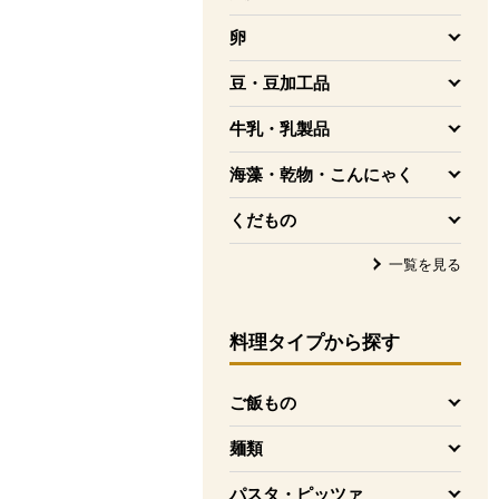
を開く
卵
を開く
豆・豆加工品
を開く
牛乳・乳製品
を開く
海藻・乾物・こんにゃく
を開く
くだもの
を開く
一覧を見る
料理タイプ
から探す
ご飯もの
を開く
麺類
を開く
パスタ・ピッツァ