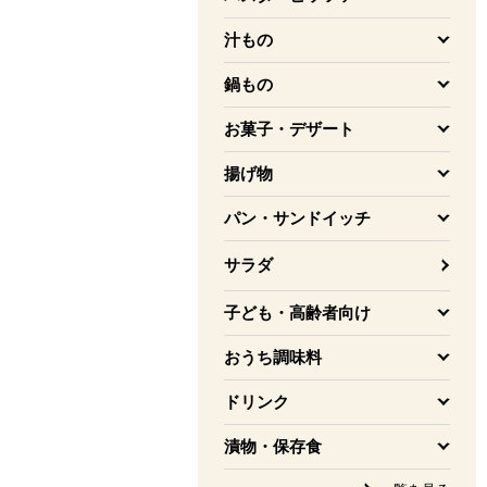
を開く
汁もの
を開く
鍋もの
を開く
お菓子・デザート
を開く
揚げ物
を開く
パン・サンドイッチ
を開く
サラダ
子ども・高齢者向け
を開く
おうち調味料
を開く
ドリンク
を開く
漬物・保存食
を開く