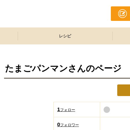
レシピ
たまごパンマン
さんのページ
1
フォロー
0
フォロワー