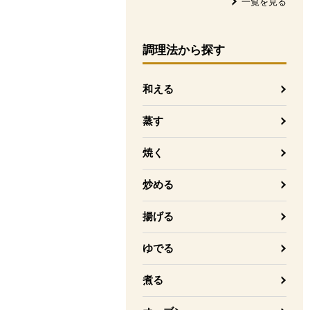
一覧を見る
調理法
から探す
和える
蒸す
焼く
炒める
揚げる
ゆでる
煮る