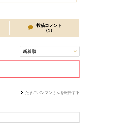
投稿コメント
（
）
1
たまごパンマン
さんを報告する