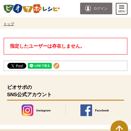
本文へジャンプする。
ページの先頭です。
ログイン
ここからサイト内共通メニューです。
サイト内共通メニューをスキップする
サイト内共通メニューここまで。
ここから現在位置です。
トップ
現在位置ここまで
指定したユーザーは存在しません。
ビオサポの
SNS公式アカウント
Instagram
Facebook
別のウィンドウで開きます。
別のウィンドウで開きます