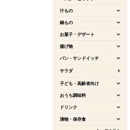
を開く
汁もの
を開く
鍋もの
を開く
お菓子・デザート
を開く
揚げ物
を開く
パン・サンドイッチ
を開く
サラダ
子ども・高齢者向け
を開く
おうち調味料
を開く
ドリンク
を開く
漬物・保存食
を開く