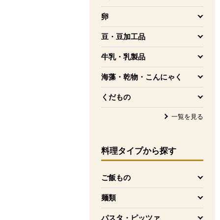
を開く
卵
を開く
豆・豆加工品
を開く
牛乳・乳製品
を開く
海藻・乾物・こんにゃく
を開く
くだもの
を開く
一覧を見る
料理タイプ
から探す
ご飯もの
を開く
麺類
を開く
パスタ・ピッツァ