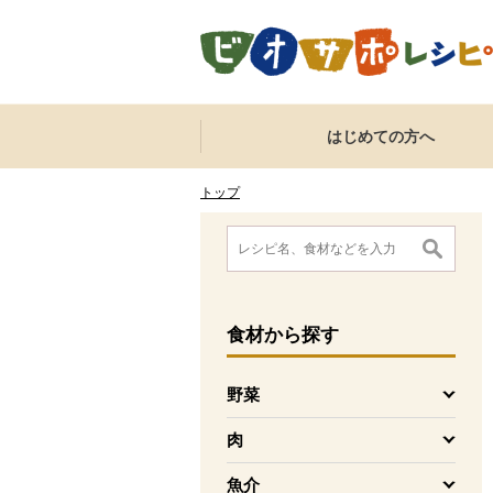
本文へジャンプする。
ページの先頭です。
ここからサイト内共通メニューです。
サイト内共通メニューをスキップする
はじめての方へ
サイト内共通メニューここまで。
ここから現在位置です。
現在位置ここまで
トップ
ここから消費材検索メニューです。
消費材検索メニューここまで。
ここから本文です。
食材
から探す
野菜
を開く
肉
を開く
魚介