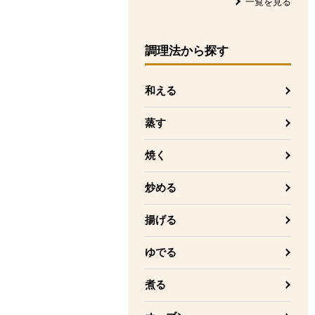
一覧を見る
調理法
から探す
和える
蒸す
焼く
炒める
揚げる
ゆでる
煮る