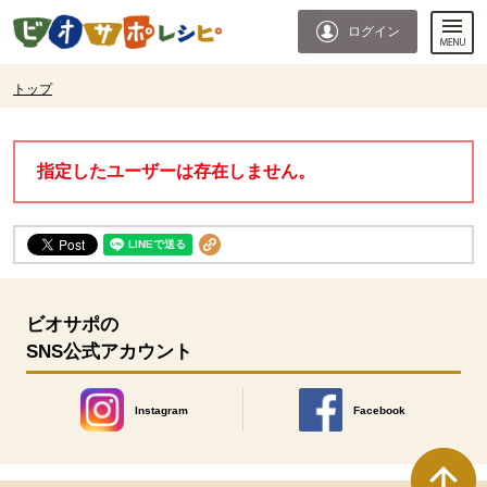
本文へジャンプする。
ページの先頭です。
ログイン
ここからサイト内共通メニューです。
サイト内共通メニューをスキップする
サイト内共通メニューここまで。
ここから現在位置です。
トップ
現在位置ここまで
指定したユーザーは存在しません。
ビオサポの
SNS公式アカウント
Instagram
Facebook
別のウィンドウで開きます。
別のウィンドウで開きます