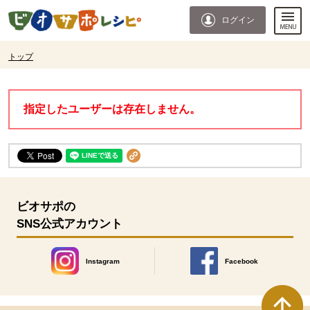
本文へジャンプする。
ページの先頭です。
ログイン
ここからサイト内共通メニューです。
サイト内共通メニューをスキップする
サイト内共通メニューここまで。
ここから現在位置です。
トップ
現在位置ここまで
指定したユーザーは存在しません。
ビオサポの
SNS公式アカウント
Instagram
Facebook
別のウィンドウで開きます。
別のウィンドウで開きます