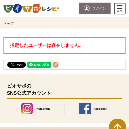
本文へジャンプする。
ページの先頭です。
ログイン
ここからサイト内共通メニューです。
サイト内共通メニューをスキップする
サイト内共通メニューここまで。
ここから現在位置です。
トップ
現在位置ここまで
指定したユーザーは存在しません。
ビオサポの
SNS公式アカウント
Instagram
Facebook
別のウィンドウで開きます。
別のウィンドウで開きます