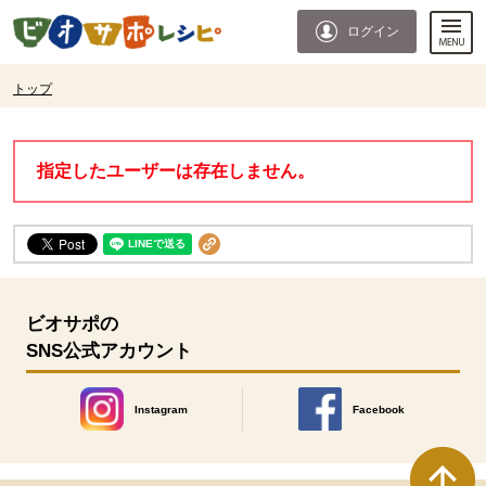
本文へジャンプする。
ページの先頭です。
ログイン
ここからサイト内共通メニューです。
サイト内共通メニューをスキップする
サイト内共通メニューここまで。
ここから現在位置です。
トップ
現在位置ここまで
指定したユーザーは存在しません。
ビオサポの
SNS公式アカウント
Instagram
Facebook
別のウィンドウで開きます。
別のウィンドウで開きます