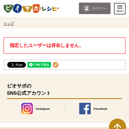
本文へジャンプする。
ページの先頭です。
ログイン
ここからサイト内共通メニューです。
サイト内共通メニューをスキップする
サイト内共通メニューここまで。
ここから現在位置です。
トップ
現在位置ここまで
指定したユーザーは存在しません。
ビオサポの
SNS公式アカウント
Instagram
Facebook
別のウィンドウで開きます。
別のウィンドウで開きます