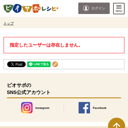
本文へジャンプする。
ページの先頭です。
ログイン
ここからサイト内共通メニューです。
サイト内共通メニューをスキップする
サイト内共通メニューここまで。
ここから現在位置です。
トップ
現在位置ここまで
指定したユーザーは存在しません。
ビオサポの
SNS公式アカウント
Instagram
Facebook
別のウィンドウで開きます。
別のウィンドウで開きます