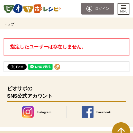
本文へジャンプする。
ページの先頭です。
ログイン
ここからサイト内共通メニューです。
サイト内共通メニューをスキップする
サイト内共通メニューここまで。
ここから現在位置です。
トップ
現在位置ここまで
指定したユーザーは存在しません。
ビオサポの
SNS公式アカウント
Instagram
Facebook
別のウィンドウで開きます。
別のウィンドウで開きます