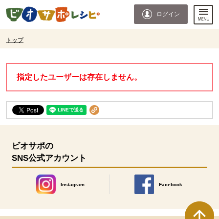
本文へジャンプする。
ページの先頭です。
ログイン
ここからサイト内共通メニューです。
サイト内共通メニューをスキップする
サイト内共通メニューここまで。
ここから現在位置です。
トップ
現在位置ここまで
指定したユーザーは存在しません。
ビオサポの
SNS公式アカウント
Instagram
Facebook
別のウィンドウで開きます。
別のウィンドウで開きます