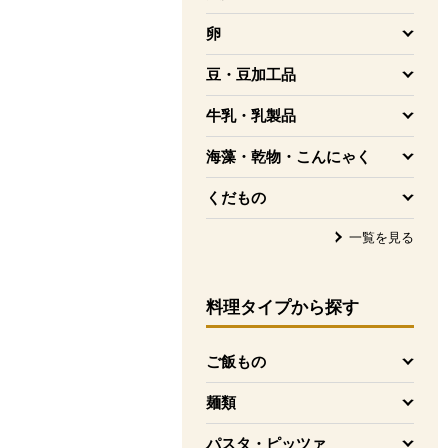
を開く
卵
を開く
豆・豆加工品
を開く
牛乳・乳製品
を開く
海藻・乾物・こんにゃく
を開く
くだもの
を開く
一覧を見る
料理タイプ
から探す
ご飯もの
を開く
麺類
を開く
パスタ・ピッツァ