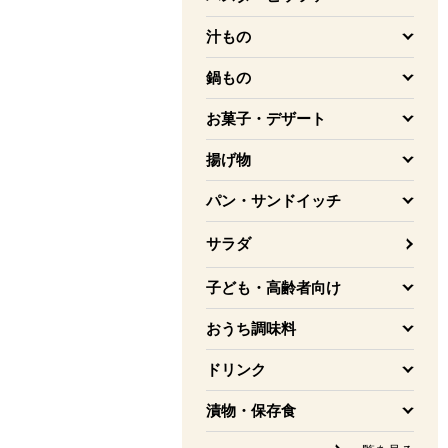
を開く
汁もの
を開く
鍋もの
を開く
お菓子・デザート
を開く
揚げ物
を開く
パン・サンドイッチ
を開く
サラダ
子ども・高齢者向け
を開く
おうち調味料
を開く
ドリンク
を開く
漬物・保存食
を開く