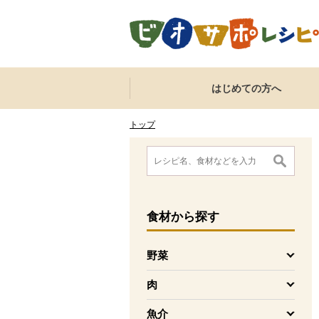
本文へジャンプする。
ページの先頭です。
ここからサイト内共通メニューです。
サイト内共通メニューをスキップする
はじめての方へ
サイト内共通メニューここまで。
ここから現在位置です。
現在位置ここまで
トップ
ここから消費材検索メニューです。
消費材検索メニューここまで。
ここから本文です。
食材
から探す
野菜
を開く
肉
を開く
魚介