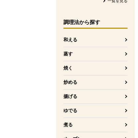
一覧を見る
調理法
から探す
和える
蒸す
焼く
炒める
揚げる
ゆでる
煮る