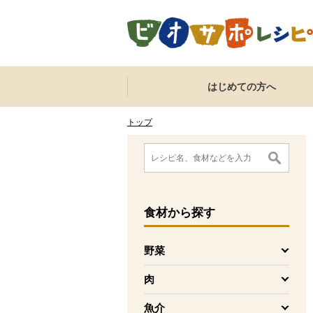
本文へジャンプする。
ページの先頭です。
ここからサイト内共通メニューです。
サイト内共通メニューをスキップする
はじめての方へ
サイト内共通メニューここまで。
ここから現在位置です。
現在位置ここまで
トップ
ここから消費材検索メニューです。
消費材検索メニューここまで。
ここから本文です。
食材
から探す
野菜
を開く
肉
を開く
魚介