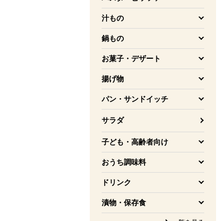
を開く
汁もの
を開く
鍋もの
を開く
お菓子・デザート
を開く
揚げ物
を開く
パン・サンドイッチ
を開く
サラダ
子ども・高齢者向け
を開く
おうち調味料
を開く
ドリンク
を開く
漬物・保存食
を開く