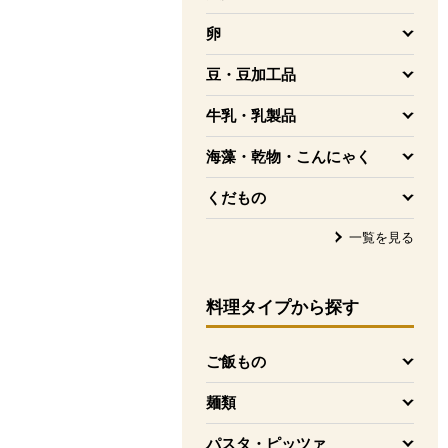
を開く
卵
を開く
豆・豆加工品
を開く
牛乳・乳製品
を開く
海藻・乾物・こんにゃく
を開く
くだもの
を開く
一覧を見る
料理タイプ
から探す
ご飯もの
を開く
麺類
を開く
パスタ・ピッツァ