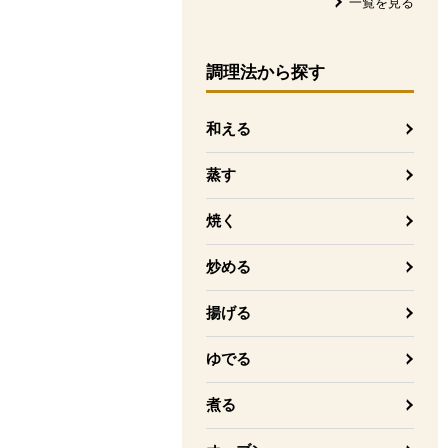
一覧を見る
調理法
から探す
和える
蒸す
焼く
炒める
揚げる
ゆでる
煮る