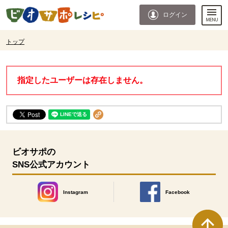
本文へジャンプする。
ページの先頭です。
ログイン
ここからサイト内共通メニューです。
サイト内共通メニューをスキップする
サイト内共通メニューここまで。
ここから現在位置です。
トップ
現在位置ここまで
指定したユーザーは存在しません。
ビオサポの
SNS公式アカウント
Instagram
Facebook
別のウィンドウで開きます。
別のウィンドウで開きます