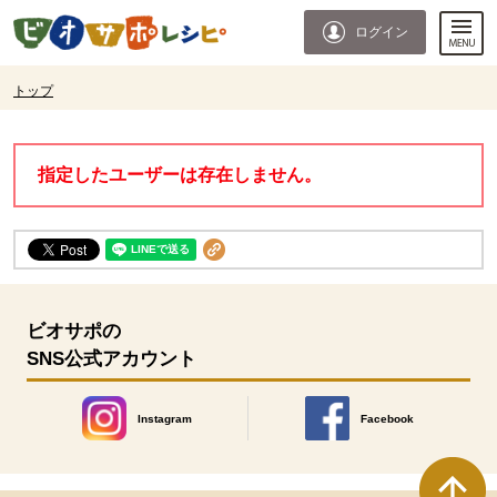
本文へジャンプする。
ページの先頭です。
ログイン
ここからサイト内共通メニューです。
サイト内共通メニューをスキップする
サイト内共通メニューここまで。
ここから現在位置です。
トップ
現在位置ここまで
指定したユーザーは存在しません。
ビオサポの
SNS公式アカウント
Instagram
Facebook
別のウィンドウで開きます。
別のウィンドウで開きます