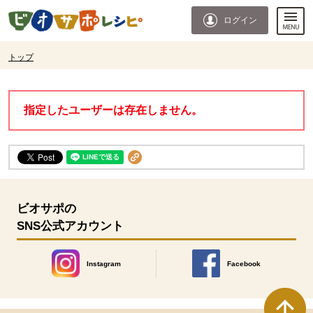
本文へジャンプする。
ページの先頭です。
ログイン
ここからサイト内共通メニューです。
サイト内共通メニューをスキップする
サイト内共通メニューここまで。
ここから現在位置です。
トップ
現在位置ここまで
指定したユーザーは存在しません。
ビオサポの
SNS公式アカウント
Instagram
Facebook
別のウィンドウで開きます。
別のウィンドウで開きます